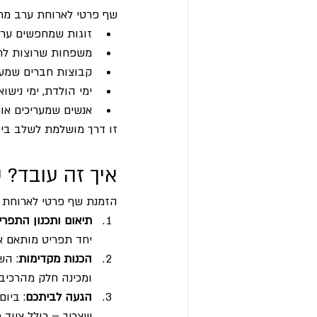
שף פרטי לארוחת ערב מתאי
זוגות שמחפשים ערב
משפחות שרוצות לחגו
קבוצות חברים שמעד
ימי הולדת, ימי נישו
אנשים שמעריכים אוכ
זו דרך מושלמת לשלב בין 
איך זה עובד? 
הזמנת שף פרטי לארוחת 
תיאום ותכנון התפרי
יחד תפריט מותאם א
הכנות מקדימות
: הש
ומכינה חלק מהרכיב
הגעה לביתכם
: ביו
שצריך – כולל ציוד מ