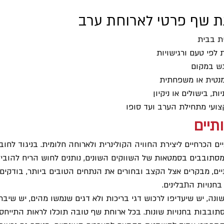
נת שף פרטי לארוחת ערב
ית בבית
לפי טעם ורגישויות
גש במקום
ומנטית או משפחתית
ות, בישולים או ניקיון
צועי מתחילת הערב ועד סופו
תיים
ים הכרחיים ליצירת החוויה הקולינרית ולארוחה חלומית. בניגוד לחוב
סתובבים בסמטאות של השווקים השונים, נותנים לחוש הריח להוביל 
תיים, מבקרים אצל הקצב ובחורים את הנתחים הטובים ביותר, בודקי
בחנויות התבלינים.
ה, יש שיעדיפו לרכוש דגי בריכות ולא דגים שנמשו מהים, יש שיבחר
סתובבות בחנויות שונות. בכל ארוחת שף טובה תוכלו לראות התייחסו