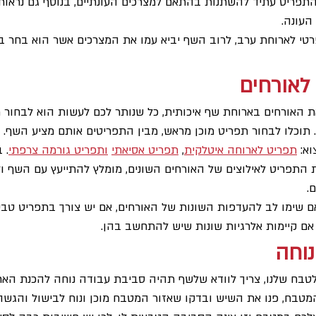
התפריט עתיד להשתנות בהתאם למצרכים העונתיים, בנוסף גם נראות
                                   
טי לארוחת ערב, לרוב השף יביא עמו את המצרכים אשר הוא בחר 
לאורחים
האורחים בארוחת שף איכותית, כל שנותר לכם לעשות הוא לבחור 
 תוכלו לבחור תפריט מוכן מראש, מבין התפריטים אותם מציע השף. 
א: 
תפריט לארוחה איטלקית
, 
תפריט אסיאתי
ותפריט גורמה צרפתי
. 
 התפריט לאילוצים של האורחים השונים, מומלץ להתייעץ עם השף ול
                           
 שימו לב להעדפות השונות של האורחים, אם יש צורך בתפריט טבעונ
 אם קיימות אלרגיות שונות שיש להתחשב בהן.
נוחה
 לטבח שלנו, צריך לוודא שלשף תהיה סביבת עבודה נוחה להכנת האר
מטבח, פנו את השיש ובדקו שאזור המטבח מוכן ונוח לבישול והגשה.