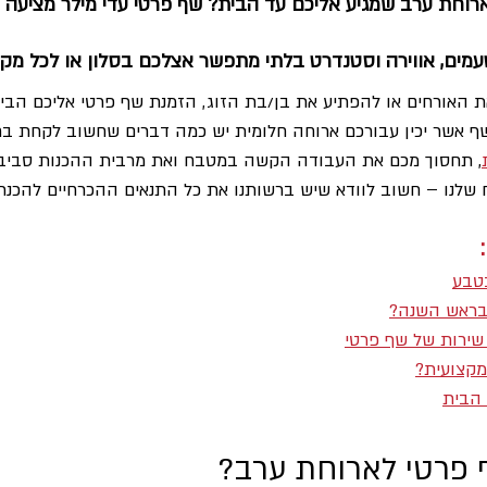
וחת ערב שמגיע אליכם עד הבית? שף פרטי עדי מילר מציעה חו
טעמים, אווירה וסטנדרט בלתי מתפשר אצלכם בסלון או לכל מק
את האורחים או להפתיע את בן/בת הזוג, הזמנת שף פרטי אליכם הבית
ף אשר יכין עבורכם ארוחה חלומית יש כמה דברים שחשוב לקחת בח
, תחסוך מכם את העבודה הקשה במטבח ואת מרבית ההכנות סביב ה
שלנו – חשוב לוודא שיש ברשותנו את כל התנאים ההכרחיים להכנת
טבע
 בראש השנה?
 שירות של שף פרטי
מקצועית?
 הבית
 פרטי לארוחת ערב?