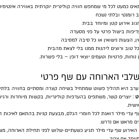
ם כמעט לכל מי שמחפש חוויה קולינרית יוקרתית באווירה אינטימית 
 רומנטי ובלתי נשכח
ג אירוע קטן ומיוחד בבית
יפות בישול פרטי על פני מסעדה
אין, הצעות נישואין או כל סיבה למסיבה
ל טוב ורוצים ליהנות ממנו בלי לצאת מהבית
נוחות, פרטיות וטעמים יוצאי דופן – בלי פשרות.
שלבי הארוחה עם שף פרטי
ערב היא תהליך פשוט שמתחיל בשיחה קצרה ומסתיים בחוויה בלתי 
ט
 : יוצרים קשר, משתפים בהעדפות קולינריות, בקשות מיוחדות ורגישו
ישית.
ף עדי מילר דואגת לכל חומרי הגלם, מבצעת קניות בהתאם לאיכות ה
ים מראש אם נדרש.
ם האירוע שף עדי מילר תגיע כשעתיים-שלוש לפני תחילת הארוחה, מצ
יוחד אם צריך.