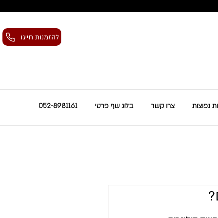
להזמנות חייגו
 נפוצות
צרו קשר
בלוג שף פרטי
052-8981161
?