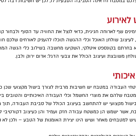
ם במטבח וזו אינה הסביבה הטבעית לו, לכן יש חשיבות רבה לסיד
לאירוע
זמינים שף לארוחה חגיגית, כדאי לנצל את החוויה עד הסוף ולבחור ק
 לעיצוב שולחן האוכל וכלי ההגשה תוכלו להעניק לאורחים שלכם חו
א בחרתם בקונספט איטלקי, השקיעו מחשבה בשילוב כלי הגשה המתא
חן משובצת ועיצוב הכולל את צבעי הדגל: אדום ירוק ולבן.  
יכותי
חי העבודה במטבח יש חשיבות מרבית לצורך בישול מקצועי שכן כל
מטבח שלהם את מוצרי החשמל וכלי העבודה האיכותיים והטובים ביו
ישול מקצועי יש להתחשב בעיצוב הכולל של סביבת העבודה, תוך מ
בח, אשר ישמש הן כמשטח עבודה חזק ועמיד והן כעיצוב דקורטיבי למ