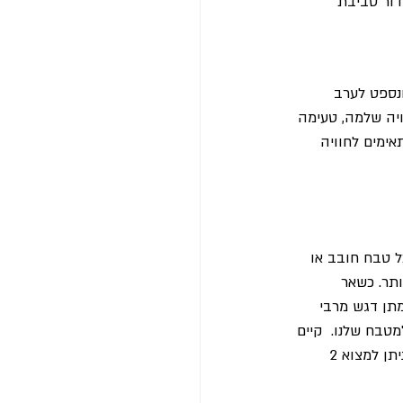
ור סביבת 
ונספט לערב 
ויה שלמה, טעימה 
ימים לחוויה 
 טבח חובב או 
תר. כשאר 
תן דגש מרבי 
טבח שלנו.  קיים 
מגוון אינסופי של עיצובי שיש למטבחים מאחר ושיש הינו יצירת האומנות של הטבע – ולכן לא ניתן למצוא 2 