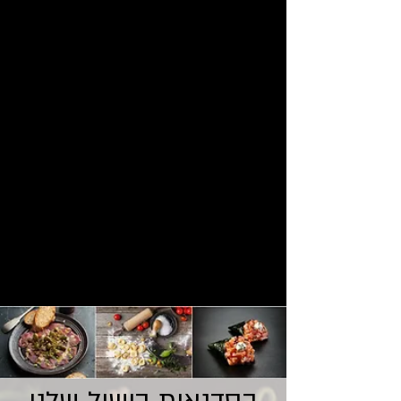
עם חומרי גלם, טעמים ותבלינים מיוחדים. בהמשך
הערב תוכלו להנות משולחן מלא מטעמים שאתם
הכנתם !
אפשר לבשל גם בשניים עם
סדנת הבישול
הזוגית שלנו
סדנאות בישול
מתלבטים איזה יין להגיש? לא בטוחים אילו
מנות לבחור? קייטרינג בופה או הגשה? אל
דאגה! אנו נצעד לצידכם שלב אחר שלב
ונבנה את האירוע המושלם
התפריטים שלנו
הזמינו אותי עכשיו