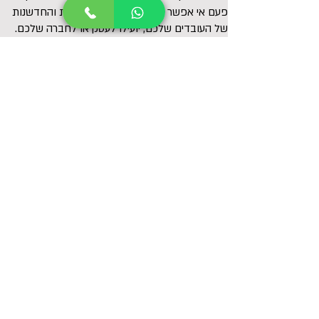
פעם אי אפשר לדעת עד כמה היצירתיות והחדשנות
של העובדים שלכם, יועילו לעסק או לחברה שלכם.
פיתוח מיומנויות
אם לא תנסו, לא תדעו! כבר היו דברים מעולם ואנשים
גילו בעצמם כישורים שמעולם לא ידעו שיש להם, עד
שהתחילו לעסוק במשהו חדש.
במהלך סדנת הבישול, חברי הצוות יוכלו לגלות שיש
להם כישורים גסטרונומיים שמעולם לא הכירו בעצמם.
לדוגמה, יתכן שעובד מסוים המצטיין בהובלת הצוות,
ילמד לפתע ליהנות גם מכישורי בישול חדשים למשל,
ירכוש טכניקה לשימוש בסכינים, להכנת מנה על פי
מתכון, או לצלחות המנה במלוא הדרה.
באותה דרך בה העובד לומד את המיומנויות בעבודה
שלו, הוא ילמד את המיומנויות החדשות שיכיר במהלך
סדנת הבישול.
אם העובדים שלכם יפגינו פתיחות ללמידת מיומנויות