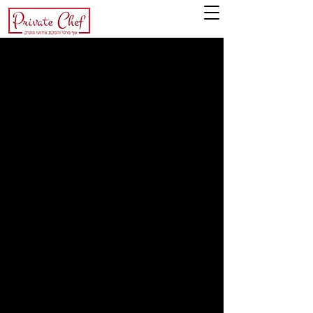
סדנת בישול בבית
מחפשים סדנת בישול למשפחה או חברים?
נשמח להגיע אליכם ולהעביר סדנת בישול
חוויתית לקבוצות קטנות באווירה אינטימית.
סדנת בישול בבית היא חוויה מלמדת, מגבשת
ומהנה שניתן להפיק ממנה את המרב תוך שימת
לב אישית לכל אחד מהמשתתפים. בסוף הסדנה
תישארו עם ארוחת גורמה עשירה ומפנקת.
אורכה של סדנת הבישול נמשך כשעתיים ומלווה
במתכונים והסברים פרונטליים. הסדנה היא
מעשית ודינמית, כל חברי הקבוצה משתתפים
בהכנת המנות. סדנת בישול בבית מתאימה
לזוגות, משפחות, חברים וקבוצות קטנות
מאורגנות. הסדנה יוצרת שיתוף פעולה וגיבוש
בין חברי הקבוצה. בסדנאות הבישול נשתעשע