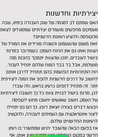
יצירתיות וחדשנות
האם שמתם לב למגמה של שוק העבודה בימינו, שבה
מעסיקים מחפשים מועמדים יצירתיים שמסוגלים לצאת
מהקופסה ולהציע רעיונות חדשניים?
זאת משום שהשעמום והשגרה מורידים את המורל של
הצוות ואתו גם את הרווח העסקי.‎ כשמדובר בסדנת
בישול לעובדים, יתכן שהצוות יתמקד בהכנת מנה
מושלמת, אבל בד בבד המוח שלהם יתחיל לעבוד.
רוח התחרותיות הפועמת בהם תתחיל לדרבן אותם
לחשוב על דרכים חדשניות להפוך את המנה ליצירתית
יותר. זה מתחיל לזמזם כרעיון בראש, וזה עובד!
לכן, סדנת בישול לבניית צוות כל כך חשובה ליצירתיות
של העסק. חשוב שאנשים יחשבו מחוץ לקופסה
ויבצעו דברים בצורה יוצאת דופן. כך הם גם יתחילו
ליצור אינטראקציה עם העמיתים לעבודה, ולהקשיב
לרעיונות החדשניים שלהם.
אז בפעם הבאה שהעובד ירגיש שמתעורר בו רעיון
חדשני במקום העבודה, הוא יתייצב ויציג אותו. אף