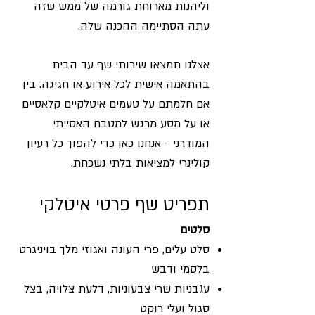
וליהנות מארוחת גורמה של ממש שזה
עתה הסתיימה ההכנה שלה.
סוגי התפריטים לארוחת שף ביום הולדת
אצלנו תמצאו שירותי שף עד הבית
בהתאמה אישית לכל אירוע או חגיגה. בין
אם חלמתם על טעמים איטלקיים קלאסיים
או על מסע מרגש למטבח האסייתי
המודרני - אנחנו כאן כדי להפוך כל רעיון
קולינרי למציאות בלתי נשכחת.
תפריט שף פרטי איטלקי
סלטים
סלט עלים, פרי העונה ואגוזי מלך בויניגרט
בלסמי ודבש
עגבניות שרי צבעוניות, דלעת צלויה, בצל
סגול ועלי רוקט