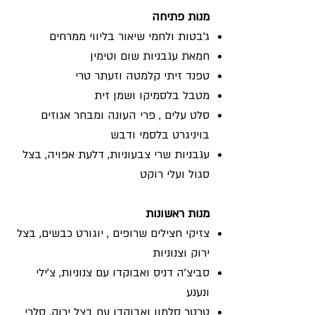
מנות פתיחה
ג'בטות ולחמי שיאור בליווי ממרחים
חמאת עגבניות שום וטימין
טפנד זיתי קלמטה וזעתר טרי
מטבל בלסמיקו ושמן זית
סלט עלים , פרי העונה ומבחר אגוזים
בויניגרט בלסמי ודבש
עגבניות שרי צבעוניות, דלעת אפויה, בצל
סגול ועלי רוקט
מנות ראשונות
צזיקי חצילים שרופים , יוגורט כבשים, בצל
ירוק וצנוניות
סביצ'ה דניס ואבוקדו עם צנוניות, צ'ילי
ונענע
טרטר סלמון ואבוקדו עם בצל ירוק, סלרי