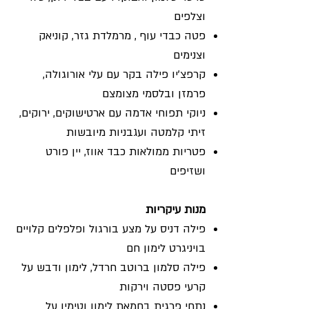
וצלפים
פטה כבדי עוף , מרמלדת גזר, קוניאק
וצנימים
קרפצ'יו פילה בקר עם עלי אורוגולה,
פרמזן ובלסמי מצומצם
ניוקי תפוחי אדמה עם ארטישוקים, ירוקים,
זיתי קלמטה ועגבניות מיובשות
פטריות ממולאות כבד אווז, יין פורט
ושזיפים
מנות עיקריות
פילה דניס על מצע בורגול ופלפלים קלויים
בויניגרט לימון חם
פילה סלמון ברוטב חרדל, לימון ודבש על
קרעי פסטה וירקות
נתחי פרגית בחמאת לימון וטימין על