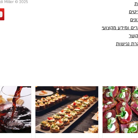
2025 © Private Chef Adi Miller | שף פרטי עדי מילר
ת
טים
נים
ים ומידע מקצועי
חשיבות
קשר
ארוחה לחברים ברמה של מסעדת
ת נגישות
שף פרטי בבית שלכם