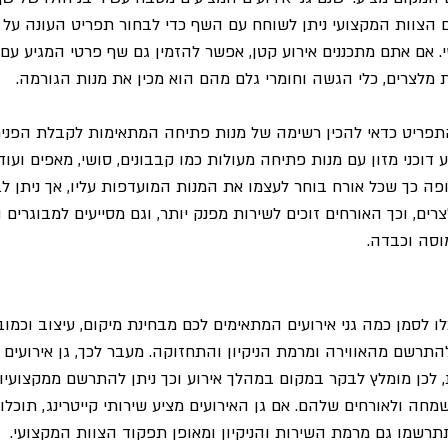
הצוות המקצועי ניתן לשוחח עם השף כדי לבחור תפריט העונה על 
אם אתם מתכננים אירוע קטן, אפשר להזמין גם שף פרטי המגיע עם 
 מלצרים, כלי הגשה וחומרי גלם מהם הוא מכין את מנות הגורמה.
תפריט כדאי להכין רשימה של מנות פתיחה המתאימות לקבלת הפנים,
 דוכני מזון עם מנות פתיחה מעולות כמו קבבונים, סושי, מאפים ועוד.
ופה כך שכל אורח בוחר לעצמו את המנות המועדפות עליו, אך ניתן 
ים, וכך האורחים זוכים לשירות מפנק יותר, וגם מסייעים למבוגרים
וסה וכבדה.
 לסמן כמה גני אירועים המתאימים לכם מבחינת מיקום, עיצוב וכמובן
תרשם מהאווירה ומרמת הניקיון והתחזוקה. מעבר לכך, גן אירועים י
 לכן מומלץ לבקר במקום במהלך אירוע וכך ניתן להתרשם ממקצועיו
חה ולאורחים שלהם. אם גן האירועים מציע שירותי קייטרינג, תוכלו
תתרשמו גם מרמת השירות והניקיון ומאופן תפקוד הצוות המקצועי.