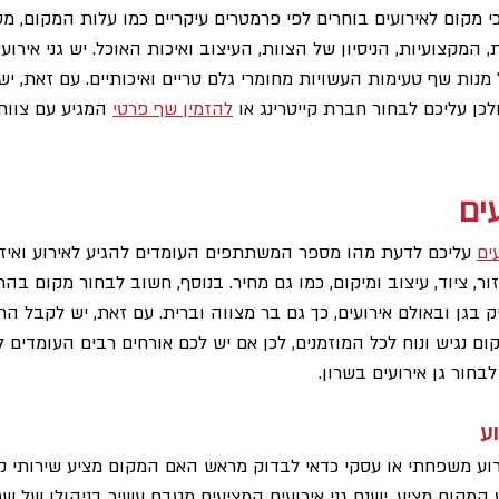
כי מקום לאירועים בוחרים לפי פרמטרים עיקריים כמו עלות המקום, 
 המקצועיות, הניסיון של הצוות, העיצוב ואיכות האוכל. יש גני אירו
נות שף טעימות העשויות מחומרי גלם טריים ואיכותיים. עם זאת, ישנם
כן עליכם לבחור חברת קייטרינג או 
להזמין שף פרטי
 המגיע עם צוות 
ים
עים
 עליכם לדעת מהו מספר המשתתפים העומדים להגיע לאירוע ואיז
ר, ציוד, עיצוב ומיקום, כמו גם מחיר. בנוסף, חשוב לבחור מקום בהת
ק בגן ובאולם אירועים, כך גם בר מצווה וברית. עם זאת, יש לקבל הח
ם נגיש ונוח לכל המוזמנים, לכן אם יש לכם אורחים רבים העומדים ל
בחור גן אירועים בשרון.
ע
ע משפחתי או עסקי כדאי לבדוק מראש האם המקום מציע שירותי קייט
המקום מציע. ישנם גני אירועים המציעים מטבח עשיר בניהולו של שף 