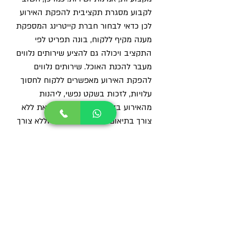
לקבוע מסגרת תקציבית להפקת האירוע 
לכן כדאי לבחור חברת קייטרינג המספקת 
מענה מקיף ללקוח, בונה תפריט לפי 
התקציב ויכולה גם להציע שירותים נלווים 
מעבר להכנת האוכל. שירותים נלווים 
להפקת האירוע מאפשרים ללקוח לחסוך 
עלויות, לזכות בשקט נפשי, ליהנות 
מהאירוע בדיוק כמו האורחים, וזאת ללא 
צורך בתיאום בין ספקים שונים וללא צורך 
להתמודד עם ניקיון אחרי האירוע המוצלח.
לטיפים בנושא כיצד לתכנן חתונה בבית או 
בחצר? 
כנסו לכאן
מאמרים
פוסטים קשורים
הצג הכול