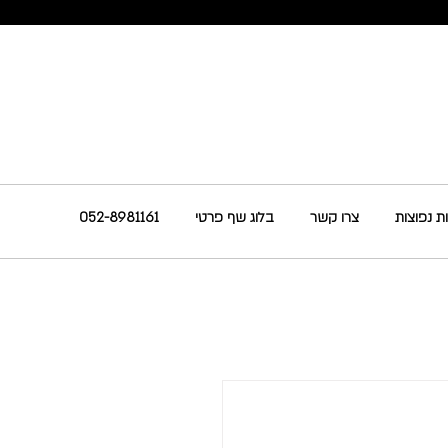
להזמנות חייגו
 נפוצות
צרו קשר
בלוג שף פרטי
052-8981161