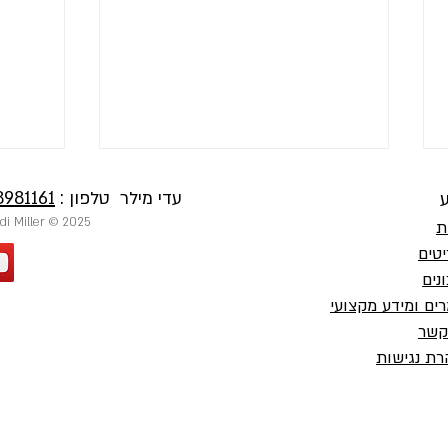
עדי מילר טלפון :
8981161
ע
2025 © Private Chef Adi Miller | שף פרטי עדי מילר
ת
טים
נים
ים ומידע מקצועי
חשיבות
קשר
ארוחה לחברים ברמה של מסעדת
ת נגישות
שף פרטי בבית שלכם