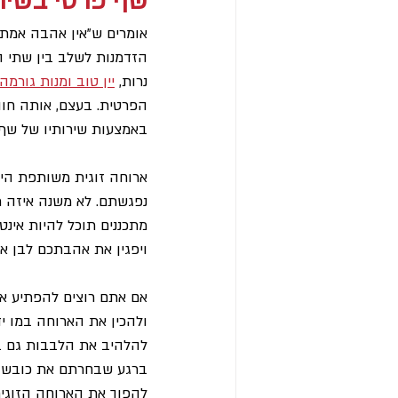
שף פרטי בשיר
אומרים ש"אין אהבה אמתית 
הזדמנות לשלב בין שתי ה
נרות, 
יין טוב ומנות גורמה
הפרטית. בעצם, אותה חוו
באמצעות שירותיו של שף 
ארוחה זוגית משותפת היא 
נפגשתם. לא משנה איזה תא
מתכננים תוכל להיות אינט
ויפגין את אהבתכם לבן או
אם אתם רוצים להפתיע את
ולהכין את הארוחה במו 
להלהיב את הלבבות גם ב
ברגע שבחרתם את כובש ה
להפוך את הארוחה הזוגית