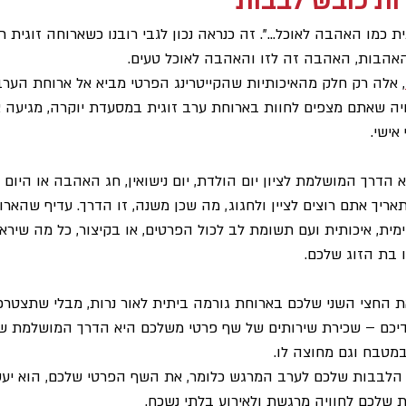
ות כובש לבבות
כמו האהבה לאוכל...". זה כנראה נכון לגבי רובנו כשארוחה זוגית רו
אהבות, האהבה זה לזו והאהבה לאוכל טעים.
, אלה רק חלק מהאיכותיות שהקייטרינג הפרטי מביא אל ארוחת הערב
יה שאתם מצפים לחוות בארוחת ערב זוגית במסעדת יוקרה, מגיעה 
אישי.
הדרך המושלמת לציון יום הולדת, יום נישואין, חג האהבה או היום 
ריך אתם רוצים לציין ולחגוג, מה שכן משנה, זו הדרך. עדיף שהאר
ימית, איכותית ועם תשומת לב לכול הפרטים, או בקיצור, כל מה שיר
 בת הזוג שלכם.
 החצי השני שלכם בארוחת גורמה ביתית לאור נרות, מבלי שתצטרכ
ידיכם – שכירת שירותים של שף פרטי משלכם היא הדרך המושלמת 
מטבח וגם מחוצה לו.
לבבות שלכם לערב המרגש כלומר, את השף הפרטי שלכם, הוא יעש
 שלכם לחוויה מרגשת ולאירוע בלתי נשכח.