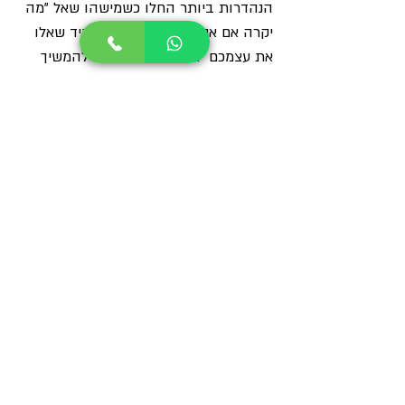
הנהדרות ביותר החלו כשמישהו שאל "מה 
יקרה אם אני אוסיף את זה?". תמיד שאלו 
את עצמכם "מה אם..." והקפידו להמשיך 
ולנסות לשפר את היכולות שלכם. החדשות 
הטובות הן שאם זו הדרך שבה אתם 
רוצים ללכת, אז תוכלו להשתתף בסדנאות 
בישול גורמה שמוצעות באתרי האינטרנט. 
תמיד עומדות בפניכם הזדמנויות להרחיב 
את החוויות והאופקים שלכם באשר 
לבישול גורמה.
מאמרים
פוסטים קשורים
הצג הכול