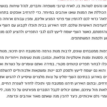
ו נהנים לשהות בו, לארח קרובי משפחה וחברים, לנהל שיחות בנושאים
כוללת את המנות שאנו אוהבים במיוחד. כדי להרחיב אופקים בתחום ה
לאה' כדאי לכם להזמין שף פרטי המגיע אליכם, ומכין עבורם ארוחה
עדפות האישיות שלכם. לפני האירוע בבית תוכלו לקבוע עם השף איז
הזמנתם, כאשר השף ישמח לייעץ לכם לגבי התפריט ולהציע לכם מנו
וע ולכמות המשתתפים.
ימות ממטבחים שונים, לרבות מנות גורמה מהמטבח הים תיכוני, מנות
פסטות ומנות איטלקיות נפלאות, וכמובן מנות טעימות וייחודיות מ
וכלו לבחור תפריט קינוחים מקורי, במידה ואתם שומרים על כשרות 
, והוא גם ישמח לייעץ ולספק לכם יינות ומשקאות אלכוהוליים להשלמת
אירוע בבתיכם השף ימליץ על צוות מלצרים שיסייע לו להגיש את ה
רחים, ובתום האירוע תיהנו ממטבח נקי ותוכלו לחזור לשגרת החיים. כ
ות מול עיניכם, ואתם יכולים לקבל הסברים מפורטים על כל מנה, לי
מרי גלם איכותיים, כיצד להכין מנה שאתם מאוד אוהבים וכדומה.   