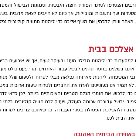
ורבים הצטרפו לטרנד הפודיז חוצה היבשות וסגנונות הבישול והמטבחי
מסעדות שף נחשבות ומובילות, אך כיום לא חייבים לצאת מהבית בשב
מאחר וניתן להזמין את השף אליכם כדי ליהנות מחוויה קולינרית נפ
ת אצלכם בבית
 למסעדות כדי ליהנות מבילוי מענג ובעיקר טעים, אך יש אירועים רבי
 אתם בשלנים בחסד ונהנים לבשל עבור האורחים, מדי פעם כולנו מעונ
ובי המשפחה, ליהנות מארוחה נפלאה מבלי לטרוח, ולטעום שלל מנו
 לא תמיד אנו מעוניינים לארח את החברים ולטרוח שעות ארוכות במט
כדי לרכוש את חומרי הגלם הטריים והאיכותיים ביותר, לכן כדאי להזמ
וד, יבשל עבורכם ארוחה מעולה, ויעניק לכם חוויה קולינרית בלתי נש
 המטבח ולהשלכת הפסולת בסוף העבודה, כך שאינכם צריכים לטרוח ע
את הבית לכנו.
 באווירה הביתית האהובה