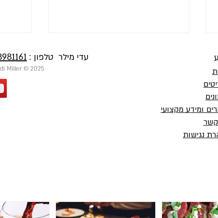
עדי מילר טלפון :
8981161
ע
2025 © Private Chef Adi Miller | שף פרטי עדי מילר
ת
טים
נים
ים ומידע מקצועי
חשיבות
קשר
ארוחה לחברים ברמה של מסעדת
ת נגישות
שף פרטי בבית שלכם