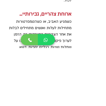
לכול.
ארוחת צהריים, גבירותיי...
כשמגיע האביב, או כשהטמפרטורות 
מתחילות לעלות ואנשים מתחילים לבלות 
את אחר הצהריים בפארקים, זה הזמן 
לערוך פיקניק נינוח בפארק. חישבו על 
שמלות נשיות, רגליים יחפות, דשא 
ושמשיות. במקרה זה אפשר אולי לוותר על 
שירותי השף וכול אחת מכן יכולה להביא 
מאכל שנקבע מראש, כך שיהיה לכן מבחר 
שלם של מאפים וסלטים, מושלמים להגשה 
בטמפרטורת החדר. כל אורחת יכולה 
להביא בקבוק משקה או שניים, ואחת 
החברות יכולה לדאוג לתיאום כל הציוד 
הנדרש כולל שמיכות, צלחות חד פעמיות, 
סכו"ם וכוסות, משחקים וכן הלאה. פנו את 