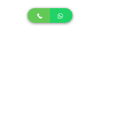
עדי מילר טלפון :
052-8981161
|
מייל:
adi@privatechef.co.il
2025 © Private Chef Adi Miller | שף פרטי עדי מילר
סשימי סלמון במרינדה יפנית
מידע
אודות
תפריטים
מתכונים
מאמרים ומידע מקצועי
צור קשר
הצהרת נגישות