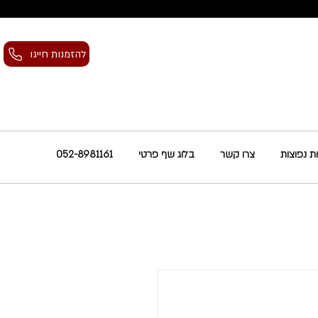
להזמנות חייגו
 נפוצות
צרו קשר
בלוג שף פרטי
052-8981161