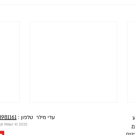
עדי מילר טלפון :
8981161
ע
2025 © Private Chef Adi Miller | שף פרטי עדי מילר
ת
טים