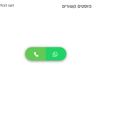
פוסטים קשורים
הצג הכול
עדי מילר טלפון :
052-8981161
|
מייל:
adi@privatechef.co.il
2025 © Private Chef Adi Miller | שף פרטי עדי מילר