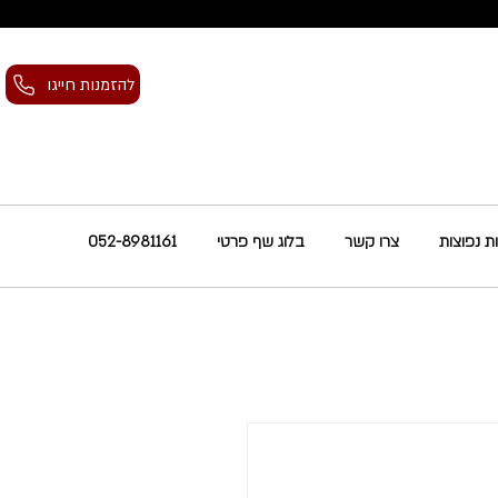
להזמנות חייגו
 נפוצות
צרו קשר
בלוג שף פרטי
052-8981161