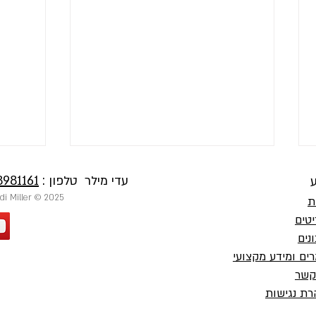
עדי מילר טלפון :
8981161
ע
2025 © Private Chef Adi Miller | שף פרטי עדי מילר
ת
טים
נים
ים ומידע מקצועי
פילה ד
סשימי סלמון במרינדה יפנית
קשר
ת נגישות